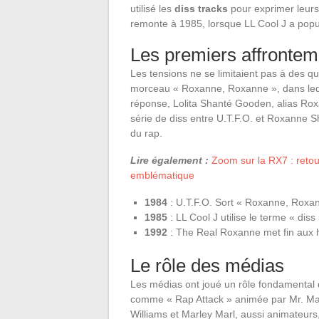
utilisé les
diss tracks
pour exprimer leurs
remonte à 1985, lorsque LL Cool J a popu
Les premiers affrontem
Les tensions ne se limitaient pas à des qu
morceau « Roxanne, Roxanne », dans lequ
réponse, Lolita Shanté Gooden, alias Ro
série de diss entre U.T.F.O. et Roxanne 
du rap.
Lire également :
Zoom sur la RX7 : retour 
emblématique
1984
: U.T.F.O. Sort « Roxanne, Roxa
1985
: LL Cool J utilise le terme « diss
1992
: The Real Roxanne met fin aux h
Le rôle des médias
Les médias ont joué un rôle fondamental da
comme « Rap Attack » animée par Mr. Magi
Williams et Marley Marl, aussi animateurs,