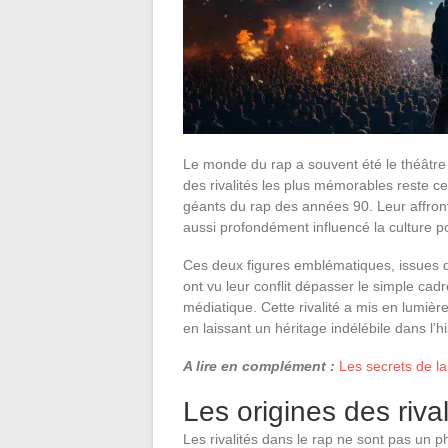
Le monde du rap a souvent été le théâtre 
des rivalités les plus mémorables reste c
géants du rap des années 90. Leur affron
aussi profondément influencé la culture p
Ces deux figures emblématiques, issues de
ont vu leur conflit dépasser le simple ca
médiatique. Cette rivalité a mis en lumièr
en laissant un héritage indélébile dans l’hi
A lire en complément :
Les secrets de la 
Les origines des riva
Les rivalités dans le rap ne sont pas un 