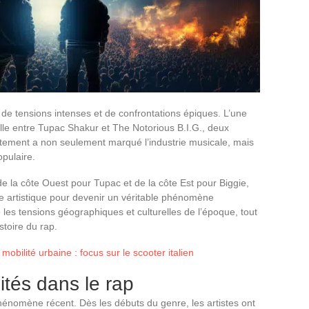
de tensions intenses et de confrontations épiques. L’une
elle entre Tupac Shakur et The Notorious B.I.G., deux
tement a non seulement marqué l’industrie musicale, mais
opulaire.
 la côte Ouest pour Tupac et de la côte Est pour Biggie,
dre artistique pour devenir un véritable phénomène
e les tensions géographiques et culturelles de l’époque, tout
stoire du rap.
mobilité urbaine : focus sur le scooter italien
lités dans le rap
phénomène récent. Dès les débuts du genre, les artistes ont