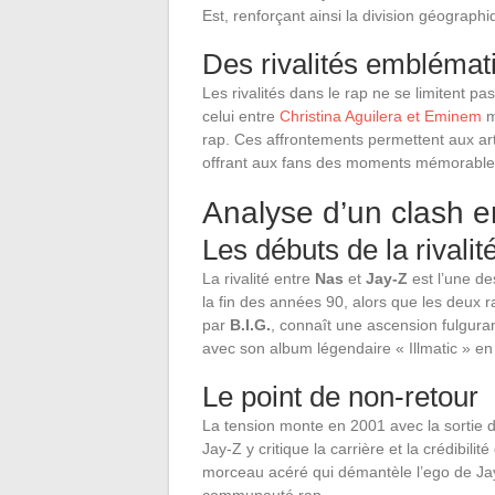
Est, renforçant ainsi la division géograph
Des rivalités emblémat
Les rivalités dans le rap ne se limitent 
celui entre
Christina Aguilera et Eminem
m
rap. Ces affrontements permettent aux artis
offrant aux fans des moments mémorable
Analyse d’un clash e
Les débuts de la rivalit
La rivalité entre
Nas
et
Jay-Z
est l’une de
la fin des années 90, alors que les deux 
par
B.I.G.
, connaît une ascension fulgura
avec son album légendaire « Illmatic » en
Le point de non-retour
La tension monte en 2001 avec la sortie 
Jay-Z y critique la carrière et la crédibil
morceau acéré qui démantèle l’ego de Jay-
communauté rap.