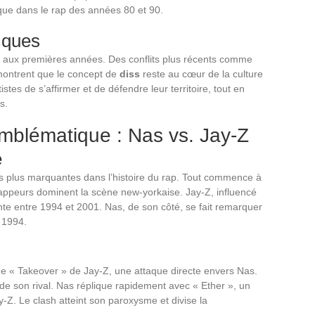
ique dans le rap des années 80 et 90.
iques
pas aux premières années. Des conflits plus récents comme
ontrent que le concept de
diss
reste au cœur de la culture
tes de s’affirmer et de défendre leur territoire, tout en
s.
mblématique : Nas vs. Jay-Z
é
s plus marquantes dans l’histoire du rap. Tout commence à
rappeurs dominent la scène new-yorkaise. Jay-Z, influencé
nte entre 1994 et 2001. Nas, de son côté, se fait remarquer
 1994.
de « Takeover » de Jay-Z, une attaque directe envers Nas.
ité de son rival. Nas réplique rapidement avec « Ether », un
Z. Le clash atteint son paroxysme et divise la