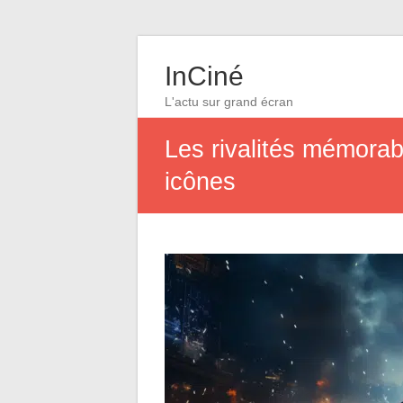
InCiné
L'actu sur grand écran
Les rivalités mémorabl
icônes