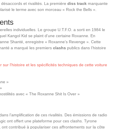
 désaccords et rivalités. La première
diss track
marquante
larisé le terme avec son morceau « Rock the Bells ».
ents
erelles individuelles. Le groupe U.T.F.O. a sorti en 1984 le
el Kangol Kid se plaint d’une certaine Roxanne. En
xanne Shanté, enregistre « Roxanne’s Revenge ». Cette
Shanté a marqué les premiers
clashs
publics dans l’histoire
sur l'histoire et les spécificités techniques de cette voiture
nne »
 »
ostilités avec « The Roxanne Shit Is Over »
ns l’amplification de ces rivalités. Des émissions de radio
c ont offert une plateforme pour ces clashs. Tyrone
 ont contribué à populariser ces affrontements sur la côte