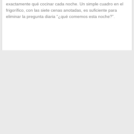
exactamente qué cocinar cada noche. Un simple cuadro en el
frigorífico, con las siete cenas anotadas, es suficiente para
eliminar la pregunta diaria “¿qué comemos esta noche?”.
←
Descubre el ranking de los trabajos mejor pagados en