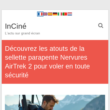
InCiné
L'actu sur grand écran
Découvrez les atouts de la
sellette parapente Nervures
AirTrek 2 pour voler en toute
sécurité