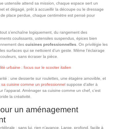
que ustensile attend sa mission, chaque espace sert un
 net et dégagé, prêt à accueillir la découpe ou le dressage
 de place perdue, chaque centimètre est pensé pour
é : tout s’enchaîne logiquement, du rangement des
ements coulissants, ustensiles suspendus, épices bien
tionnement des
cuisines professionnelles
. On privilégie les
les surfaces qui se nettoient d’un geste. Même l’éclairage
t couleurs, sans écraser la pièce.
ité urbaine : focus sur le scooter italien
rité : une desserte sur roulettes, une étagère amovible, et
 sa cuisine comme un professionnel
suppose d’aller à
e sur l’apparat. Aménager sa cuisine comme un chef, c’est
bride la créativité.
 pour un aménagement
nt
rtébrale : sans lui, rien n’avance. Large, profond, facile à