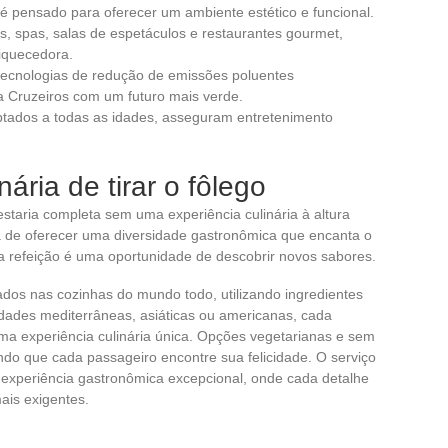
s é pensado para oferecer um ambiente estético e funcional.
as, spas, salas de espetáculos e restaurantes gourmet,
iquecedora.
ecnologias de redução de emissões poluentes
Cruzeiros com um futuro mais verde.
ptados a todas as idades, asseguram entretenimento
ária de tirar o fôlego
taria completa sem uma experiência culinária à altura
a de oferecer uma diversidade gastronômica que encanta o
a refeição é uma oportunidade de descobrir novos sabores.
dos nas cozinhas do mundo todo, utilizando ingredientes
lidades mediterrâneas, asiáticas ou americanas, cada
ma experiência culinária única. Opções vegetarianas e sem
ndo que cada passageiro encontre sua felicidade. O serviço
 experiência gastronômica excepcional, onde cada detalhe
ais exigentes.