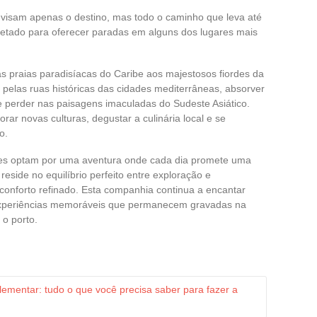
 visam apenas o destino, mas todo o caminho que leva até
jetado para oferecer paradas em alguns dos lugares mais
as praias paradisíacas do Caribe aos majestosos fiordes da
elas ruas históricas das cidades mediterrâneas, absorver
se perder nas paisagens imaculadas do Sudeste Asiático.
ar novas culturas, degustar a culinária local e se
o.
ntes optam por uma aventura onde cada dia promete uma
eside no equilíbrio perfeito entre exploração e
 conforto refinado. Esta companhia continua a encantar
experiências memoráveis que permanecem gravadas na
o porto.
mentar: tudo o que você precisa saber para fazer a