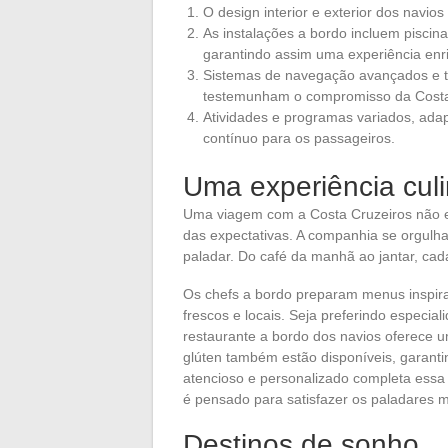
O design interior e exterior dos navio
As instalações a bordo incluem piscin
garantindo assim uma experiência enr
Sistemas de navegação avançados e t
testemunham o compromisso da Costa 
Atividades e programas variados, ada
contínuo para os passageiros.
Uma experiência culin
Uma viagem com a Costa Cruzeiros não es
das expectativas. A companhia se orgulh
paladar. Do café da manhã ao jantar, cad
Os chefs a bordo preparam menus inspira
frescos e locais. Seja preferindo especia
restaurante a bordo dos navios oferece u
glúten também estão disponíveis, garanti
atencioso e personalizado completa essa
é pensado para satisfazer os paladares m
Destinos de sonho