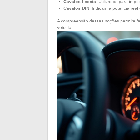
Cavalos fiscais
: Utilizados para impo
Cavalos DIN
: Indicam a potência real
A compreensão dessas noções permite faz
veículo.