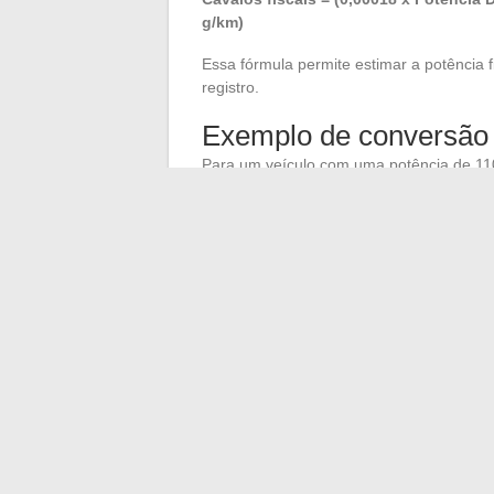
g/km)
Essa fórmula permite estimar a potência f
registro.
Exemplo de conversão
Para um veículo com uma potência de 1
CO2 de 120 g/km, a fórmula se torna:
Cavalos fiscais = (0,00018 x 110 x 1500)
Neste exemplo, o veículo teria uma potên
informação é essencial para o cálculo da
CO2
. A escolha de um
veículo limpo
pode
←
Plataformas gratuitas de streaming p
Destaque sobre a RX7: um olhar sobre a 
→