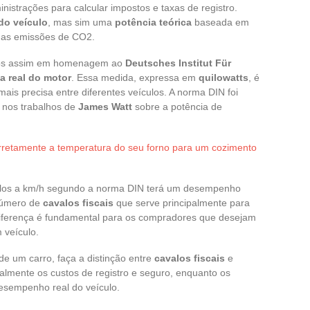
inistrações para calcular impostos e taxas de registro.
 do veículo
, mas sim uma
potência teórica
baseada em
e as emissões de CO2.
os assim em homenagem ao
Deutsches Institut Für
a real do motor
. Essa medida, expressa em
quilowatts
, é
s precisa entre diferentes veículos. A norma DIN foi
a nos trabalhos de
James Watt
sobre a potência de
rretamente a temperatura do seu forno para um cozimento
avalos a km/h segundo a norma DIN terá um desempenho
 número de
cavalos fiscais
que serve principalmente para
diferença é fundamental para os compradores que desejam
 veículo.
e um carro, faça a distinção entre
cavalos fiscais
e
palmente os custos de registro e seguro, enquanto os
esempenho real do veículo.