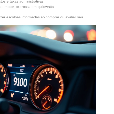
stos e taxas administrativas.
 do motor, expressa em quilowatts.
er escolhas informadas ao comprar ou avaliar seu