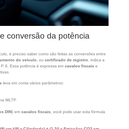
o e conversão da potência
ulo, é preciso saber como são feitas as conversões entre
umento do veículo
, ou
certificado de registro
, indica a
P. 6. Essa potência é expressa em
cavalos fiscais
e
tivas.
s
leva em conta vários parâmetros:
rma WLTP
os DIN
) em
cavalos fiscais
, você pode usar esta fórmula
 DIN em kW x Cilindrada) + (1,34 x Emissões CO2 em