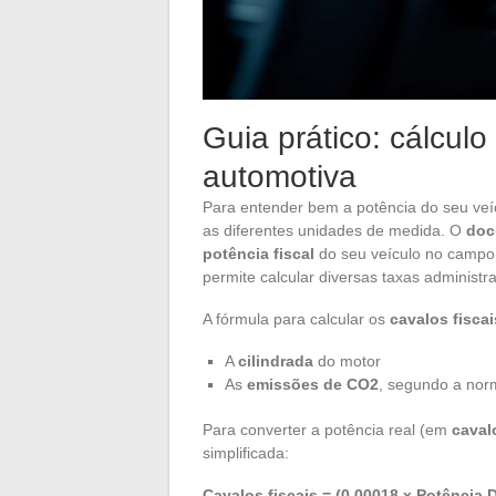
Guia prático: cálcul
automotiva
Para entender bem a potência do seu veíc
as diferentes unidades de medida. O
doc
potência fiscal
do seu veículo no campo 
permite calcular diversas taxas administra
A fórmula para calcular os
cavalos fiscai
A
cilindrada
do motor
As
emissões de CO2
, segundo a no
Para converter a potência real (em
caval
simplificada:
Cavalos fiscais = (0,00018 x Potência