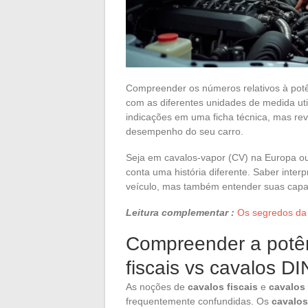
Compreender os números relativos à pot
com as diferentes unidades de medida ut
indicações em uma ficha técnica, mas re
desempenho do seu carro.
Seja em cavalos-vapor (CV) na Europa o
conta uma história diferente. Saber inte
veículo, mas também entender suas capac
Leitura complementar :
Os segredos da 
Compreender a potên
fiscais vs cavalos DI
As noções de
cavalos fiscais
e
cavalos
frequentemente confundidas. Os
cavalos