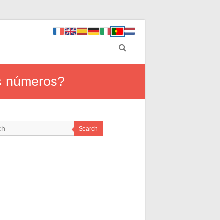
os números?
Search