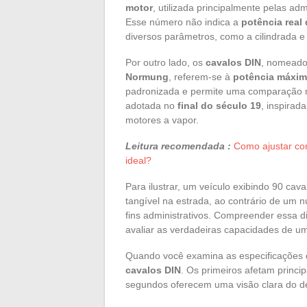
motor
, utilizada principalmente pelas adm
Esse número não indica a
potência real
diversos parâmetros, como a cilindrada 
Por outro lado, os
cavalos DIN
, nomead
Normung
, referem-se à
potência máxim
padronizada e permite uma comparação mai
adotada no
final do século 19
, inspirad
motores a vapor.
Leitura recomendada :
Como ajustar co
ideal?
Para ilustrar, um veículo exibindo 90 c
tangível na estrada, ao contrário de um
fins administrativos. Compreender essa 
avaliar as verdadeiras capacidades de um
Quando você examina as especificações d
cavalos DIN
. Os primeiros afetam princi
segundos oferecem uma visão clara do d