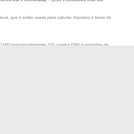
iscal, que é então usada para calcular impostos e taxas de
10 kW (aproximadamente 150 cavalos DIN) e emissões de
 + (1,34 x 120) = 5,94 + 160,8 = 166,74
cia fiscal de aproximadamente 167 cavalos fiscais. Essa
contribuição do seguro automotivo
e do
imposto de
 reduzir significativamente esses custos.
ara filmes: uma análise detalhada das melhores opções
história e as especificações técnicas deste carro icônico