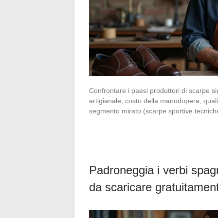
Confrontare i paesi produttori di scarpe si
artigianale, costo della manodopera, quali
segmento mirato (scarpe sportive tecniche,
Padroneggia i verbi spagn
da scaricare gratuitamen