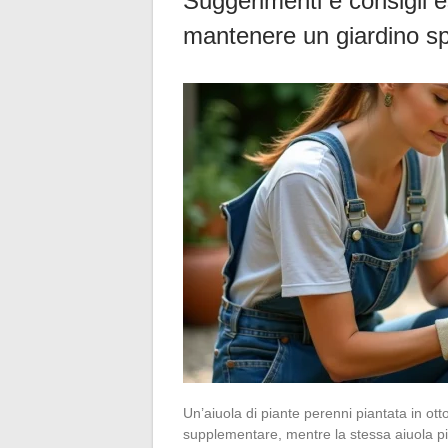
Suggerimenti e consigli e
mantenere un giardino s
Un’aiuola di piante perenni piantata in ott
supplementare, mentre la stessa aiuola pia