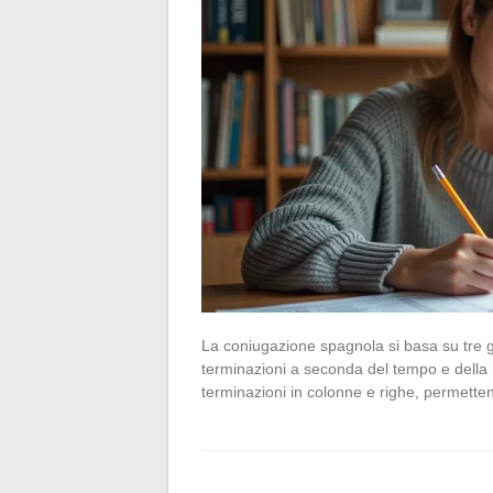
La coniugazione spagnola si basa su tre gru
terminazioni a seconda del tempo e della 
terminazioni in colonne e righe, permetten