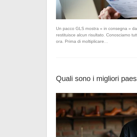
Un pacco GLS mostra « in consegna » da t
restituisce alcun risultato. Conosciamo tut
ora. Prima di moltiplicare…
Quali sono i migliori paes