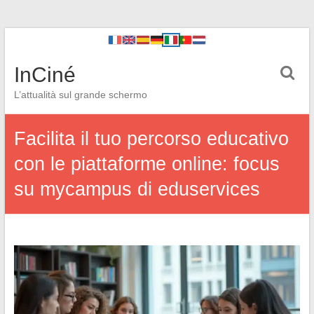
InCiné
L’attualità sul grande schermo
Facilita il tuo percorso educativo
con le piattaforme online: focus
su mycampus di eduservices