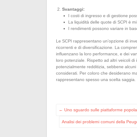
Svantaggi:
I costi di ingresso e di gestione poss
La liquidità delle quote di SCPI è min
I rendimenti possono variare in bas
Le SCPI rappresentano un’opzione di investi
ricorrenti e di diversificazione. La compren
influenzano la loro performance, e dei van
loro potenziale. Rispetto ad altri veicoli d
potenzialmente redditizia, sebbene alcuni 
considerati. Per coloro che desiderano mas
rappresentano spesso una scelta saggia.
←
Uno sguardo sulle piattaforme popola
Analisi dei problemi comuni della Peu