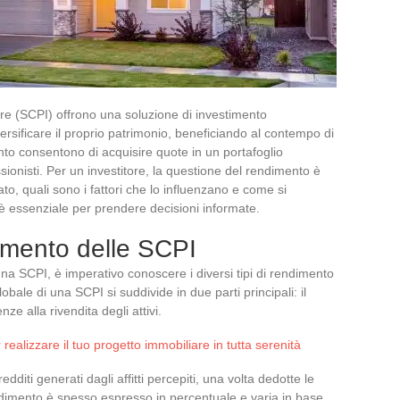
are (SCPI) offrono una soluzione di investimento
ersificare il proprio patrimonio, beneficiando al contempo di
mento consentono di acquisire quote in un portafoglio
ssionisti. Per un investitore, la questione del rendimento è
, quali sono i fattori che lo influenzano e come si
 è essenziale per prendere decisioni informate.
imento delle SCPI
una SCPI, è imperativo conoscere i diversi tipi di rendimento
bale di una SCPI si suddivide in due parti principali: il
ze alla rivendita degli attivi.
 realizzare il tuo progetto immobiliare in tutta serenità
edditi generati dagli affitti percepiti, una volta dedotte le
ndimento è spesso espresso in percentuale e varia in base