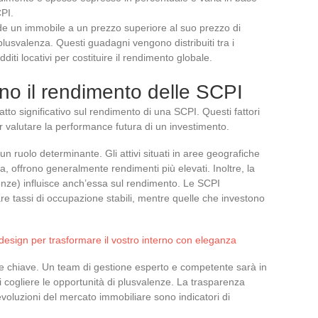
CPI.
e un immobile a un prezzo superiore al suo prezzo di
plusvalenza. Questi guadagni vengono distribuiti tra i
diti locativi per costituire il rendimento globale.
zano il rendimento delle SCPI
o significativo sul rendimento di una SCPI. Questi fattori
 valutare la performance futura di un investimento.
un ruolo determinante. Gli attivi situati in aree geografiche
 offrono generalmente rendimenti più elevati. Inoltre, la
idenze) influisce anch’essa sul rendimento. Le SCPI
are tassi di occupazione stabili, mentre quelle che investono
 design per trasformare il vostro interno con eleganza
e chiave. Un team di gestione esperto e competente sarà in
di cogliere le opportunità di plusvalenze. La trasparenza
e evoluzioni del mercato immobiliare sono indicatori di