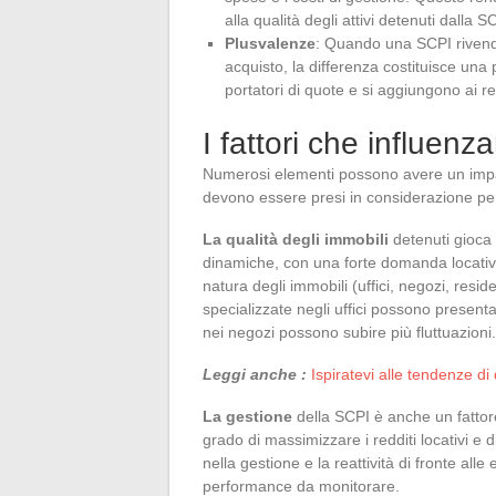
alla qualità degli attivi detenuti dalla S
Plusvalenze
: Quando una SCPI rivend
acquisto, la differenza costituisce una 
portatori di quote e si aggiungono ai red
I fattori che influen
Numerosi elementi possono avere un impatt
devono essere presi in considerazione per
La qualità degli immobili
detenuti gioca 
dinamiche, con una forte domanda locativa,
natura degli immobili (uffici, negozi, res
specializzate negli uffici possono present
nei negozi possono subire più fluttuazioni.
Leggi anche :
Ispiratevi alle tendenze di
La gestione
della SCPI è anche un fattor
grado di massimizzare i redditi locativi e 
nella gestione e la reattività di fronte all
performance da monitorare.