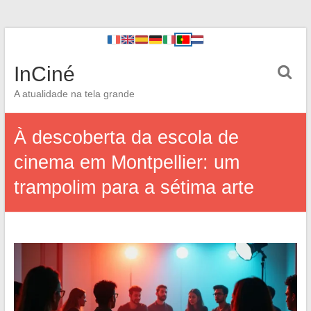
InCiné
A atualidade na tela grande
À descoberta da escola de
cinema em Montpellier: um
trampolim para a sétima arte