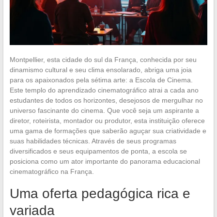
Montpellier, esta cidade do sul da França, conhecida por seu
dinamismo cultural e seu clima ensolarado, abriga uma joia
para os apaixonados pela sétima arte: a Escola de Cinema.
Este templo do aprendizado cinematográfico atrai a cada ano
estudantes de todos os horizontes, desejosos de mergulhar no
universo fascinante do cinema. Que você seja um aspirante a
diretor, roteirista, montador ou produtor, esta instituição oferece
uma gama de formações que saberão aguçar sua criatividade e
suas habilidades técnicas. Através de seus programas
diversificados e seus equipamentos de ponta, a escola se
posiciona como um ator importante do panorama educacional
cinematográfico na França.
Uma oferta pedagógica rica e
variada