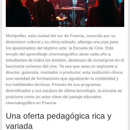
Montpellier, esta ciudad del sur de Francia, conocida por su
dinamismo cultural y su clima soleado, alberga una joya para
los apasionados del séptimo arte: la Escuela de Cine. Este
templo del aprendizaje cinematográfico atrae cada año a
estudiantes de todos los ámbitos, deseosos de sumergirse en el
fascinante universo del cine. Ya sea que seas un aspirante a
director, guionista, montador o productor, esta institución ofrece
una variedad de formaciones que agudizarán tu creatividad y
tus habilidades técnicas. A través de sus programas
diversificados y sus equipos de última tecnología, la escuela se
posiciona como un actor clave del paisaje educativo
cinematográfico en Francia.
Una oferta pedagógica rica y
variada