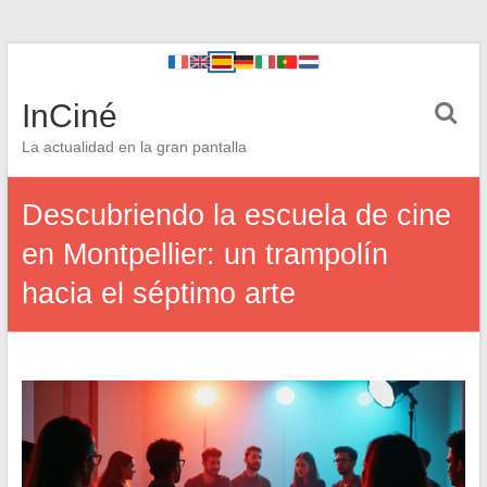
InCiné
La actualidad en la gran pantalla
Descubriendo la escuela de cine
en Montpellier: un trampolín
hacia el séptimo arte